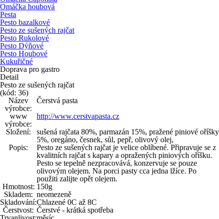
Omáčka houbová
Pesta
Pesto bazalkové
Pesto ze sušených rajčat
Pesto Rukolové
Pesto Dýňové
Pesto Houbové
Kukuřičné
Doprava pro gastro
Detail
Pesto ze sušených rajčat
(kód: 36)
Název
Čerstvá pasta
výrobce:
www
http://www.cerstvapasta.cz
výrobce:
Složení:
sušená rajčata 80%, parmazán 15%, pražené piniové oříšky
5%, oregáno, česnek, sůl, pepř, olivový olej,
Popis:
Pesto ze sušených rajčat je velice oblíbené. Připravuje se z
kvalitních rajčat s kapary a opražených piniových oříšku.
Pesto se tepelně nezpracovává, konzervuje se pouze
olivovým olejem. Na porci pasty cca jedna lžíce. Po
použiti zalijte opět olejem.
Hmotnost:
150g
Skladem:
neomezeně
Skladování:
Chlazené 0C až 8C
Čerstvost:
Čerstvé - krátká spotřeba
Trvanlivost:
měsíc