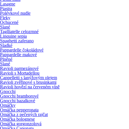
Lasagne
Piastra
Polévkové nudle
Fleky
Ochucené
Slané
Taglliatelle celozrnné
Linquine sepia
Spaghetti zaferano
Sladké
Pappardelle čokoládové
Pappardelle makové
Plněné
Slané
Ravioli parmezánové
Ravioli s Mortadellou
Cappelletti s lanýžovým olejem
Ravioli zvěřinové s brusinkami
Ravioli hovězí na červeném víně
Gnocchi
Gnocchi bramborové
Gnocchi bazalkové
Omáčky
Omáčka pepperonata
Omáčka z pečených rajčat
Omáčka bolognese
Omáčka gorgonzolová
Omáčka Caponata