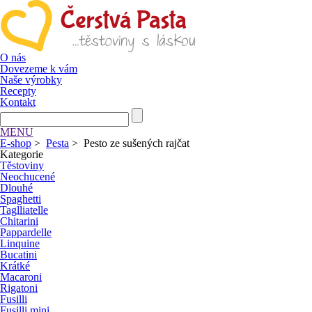
O nás
Dovezeme k vám
Naše výrobky
Recepty
Kontakt
MENU
E-shop
>
Pesta
>
Pesto ze sušených rajčat
Kategorie
Těstoviny
Neochucené
Dlouhé
Spaghetti
Taglliatelle
Chitarini
Pappardelle
Linquine
Bucatini
Krátké
Macaroni
Rigatoni
Fusilli
Fusilli mini