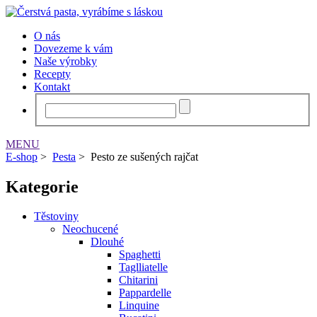
O nás
Dovezeme k vám
Naše výrobky
Recepty
Kontakt
MENU
E-shop
>
Pesta
>
Pesto ze sušených rajčat
Kategorie
Těstoviny
Neochucené
Dlouhé
Spaghetti
Taglliatelle
Chitarini
Pappardelle
Linquine