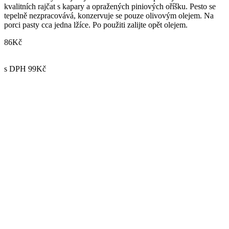
kvalitních rajčat s kapary a opražených piniových oříšku. Pesto se
tepelně nezpracovává, konzervuje se pouze olivovým olejem. Na
porci pasty cca jedna lžíce. Po použiti zalijte opět olejem.
86Kč
s DPH 99Kč