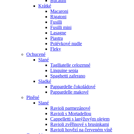
Bucatini
Krátké
Macaroni
Rigatoni
Fusilli
Fusilli mini
Lasagne
Piastra
Polévkové nudle
Fleky
Ochucené
Slané
Taglliatelle celozrnné
Linquine sepia
Spaghetti zaferano
Sladké
Pappardelle čokoládové
Pappardelle makové
Plněné
Slané
Ravioli parmezánové
Ravioli s Mortadellou
Cappelletti s lanýžovým olejem
Ravioli zvěřinové s brusinkami
Ravioli hovězí na červeném víně