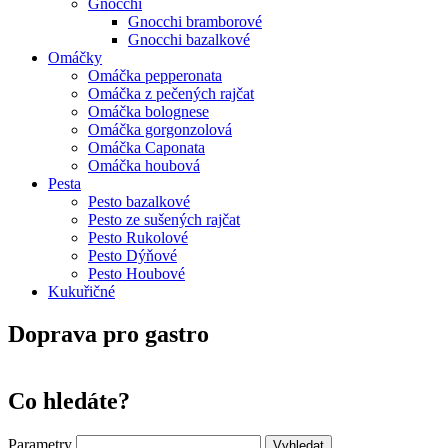
Gnocchi
Gnocchi bramborové
Gnocchi bazalkové
Omáčky
Omáčka pepperonata
Omáčka z pečených rajčat
Omáčka bolognese
Omáčka gorgonzolová
Omáčka Caponata
Omáčka houbová
Pesta
Pesto bazalkové
Pesto ze sušených rajčat
Pesto Rukolové
Pesto Dýňové
Pesto Houbové
Kukuřičné
Doprava pro gastro
Co hledáte?
Parametry