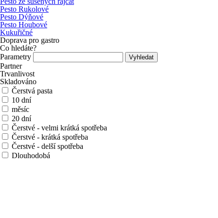
Pesto ze sušených rajčat
Pesto Rukolové
Pesto Dýňové
Pesto Houbové
Kukuřičné
Doprava pro gastro
Co hledáte?
Parametry
Partner
Trvanlivost
Skladováno
Čerstvá pasta
10 dní
měsíc
20 dní
Čerstvé - velmi krátká spotřeba
Čerstvé - krátká spotřeba
Čerstvé - delší spotřeba
Dlouhodobá