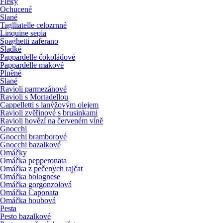
Fleky
Ochucené
Slané
Taglliatelle celozrnné
Linquine sepia
Spaghetti zaferano
Sladké
Pappardelle čokoládové
Pappardelle makové
Plněné
Slané
Ravioli parmezánové
Ravioli s Mortadellou
Cappelletti s lanýžovým olejem
Ravioli zvěřinové s brusinkami
Ravioli hovězí na červeném víně
Gnocchi
Gnocchi bramborové
Gnocchi bazalkové
Omáčky
Omáčka pepperonata
Omáčka z pečených rajčat
Omáčka bolognese
Omáčka gorgonzolová
Omáčka Caponata
Omáčka houbová
Pesta
Pesto bazalkové