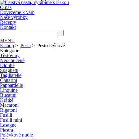
O nás
Dovezeme k vám
Naše výrobky
Recepty
Kontakt
MENU
E-shop
>
Pesta
>
Pesto Dýňové
Kategorie
Těstoviny
Neochucené
Dlouhé
Spaghetti
Taglliatelle
Chitarini
Pappardelle
Linquine
Bucatini
Krátké
Macaroni
Rigatoni
Fusilli
Fusilli mini
Lasagne
Piastra
Polévkové nudle