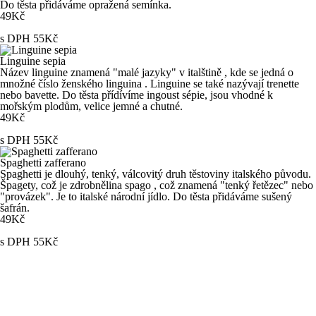
Do těsta přidáváme opražená semínka.
49Kč
s DPH 55Kč
Linguine sepia
Název linguine znamená "malé jazyky" v italštině , kde se jedná o
množné číslo ženského linguina . Linguine se také nazývají trenette
nebo bavette. Do těsta přídívíme ingoust sépie, jsou vhodné k
mořským plodům, velice jemné a chutné.
49Kč
s DPH 55Kč
Spaghetti zafferano
Spaghetti je dlouhý, tenký, válcovitý druh těstoviny italského původu.
Špagety, což je zdrobnělina spago , což znamená "tenký řetězec" nebo
"provázek". Je to italské národní jídlo. Do těsta přidáváme sušený
šafrán.
49Kč
s DPH 55Kč