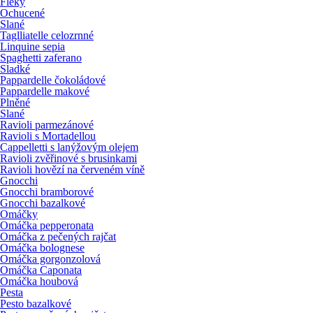
Fleky
Ochucené
Slané
Taglliatelle celozrnné
Linquine sepia
Spaghetti zaferano
Sladké
Pappardelle čokoládové
Pappardelle makové
Plněné
Slané
Ravioli parmezánové
Ravioli s Mortadellou
Cappelletti s lanýžovým olejem
Ravioli zvěřinové s brusinkami
Ravioli hovězí na červeném víně
Gnocchi
Gnocchi bramborové
Gnocchi bazalkové
Omáčky
Omáčka pepperonata
Omáčka z pečených rajčat
Omáčka bolognese
Omáčka gorgonzolová
Omáčka Caponata
Omáčka houbová
Pesta
Pesto bazalkové