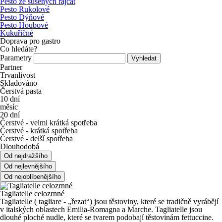
Pesto ze sušených rajčat
Pesto Rukolové
Pesto Dýňové
Pesto Houbové
Kukuřičné
Doprava pro gastro
Co hledáte?
Parametry
Partner
Trvanlivost
Skladováno
Čerstvá pasta
10 dní
měsíc
20 dní
Čerstvé - velmi krátká spotřeba
Čerstvé - krátká spotřeba
Čerstvé - delší spotřeba
Dlouhodobá
Tagliatelle celozrnné
Tagliatelle ( tagliare - „řezat“) jsou těstoviny, které se tradičně vyrábějí
v italských oblastech Emilia-Romagna a Marche. Tagliatelle jsou
dlouhé ploché nudle, které se tvarem podobají těstovinám fettuccine.