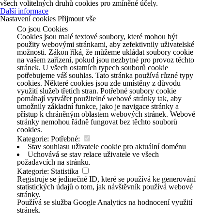
všech volitelných druhů cookies pro zmíněné účely.
Další informace
Nastavení cookies
Přijmout vše
Co jsou Cookies
Cookies jsou malé textové soubory, které mohou být
použity webovými stránkami, aby zefektivnily uživatelské
možnosti. Zákon říká, že můžeme ukládat soubory cookie
na vašem zařízení, pokud jsou nezbytné pro provoz těchto
stránek. U všech ostatních typech souborů cookie
potřebujeme váš souhlas. Tato stránka používá různé typy
cookies. Některé cookies jsou zde umístěny z důvodu
využití služeb třetích stran. Potřebné soubory cookie
pomáhají vytvářet použitelné webové stránky tak, aby
umožnily základní funkce, jako je navigace stránky a
přístup k chráněným oblastem webových stránek. Webové
stránky nemohou řádně fungovat bez těchto souborů
cookies.
Kategorie: Potřebné:
Stav souhlasu uživatele cookie pro aktuální doménu
Uchovává se stav relace uživatele ve všech
požadavcích na stránku.
Kategorie: Statistika
Registruje se jedinečné ID, které se používá ke generování
statistických údajů o tom, jak návštěvník používá webové
stránky.
Používá se služba Google Analytics na hodnocení využití
stránek.