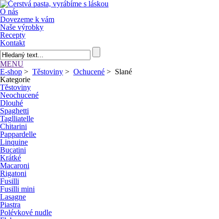
O nás
Dovezeme k vám
Naše výrobky
Recepty
Kontakt
MENU
E-shop
>
Těstoviny
>
Ochucené
>
Slané
Kategorie
Těstoviny
Neochucené
Dlouhé
Spaghetti
Taglliatelle
Chitarini
Pappardelle
Linquine
Bucatini
Krátké
Macaroni
Rigatoni
Fusilli
Fusilli mini
Lasagne
Piastra
Polévkové nudle